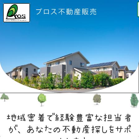
地域密着
で
経験豊富
な
担当者
が、あなたの
不動産探し
を
サポ